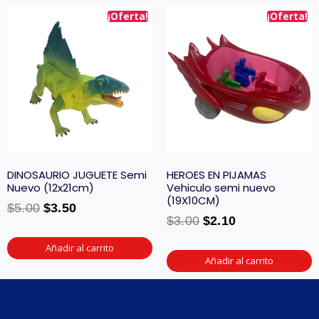
¡Oferta!
¡Oferta!
DINOSAURIO JUGUETE Semi
HEROES EN PIJAMAS
Nuevo (12x21cm)
Vehiculo semi nuevo
(19X10CM)
$
5.00
$
3.50
$
3.00
$
2.10
Añadir al carrito
Añadir al carrito