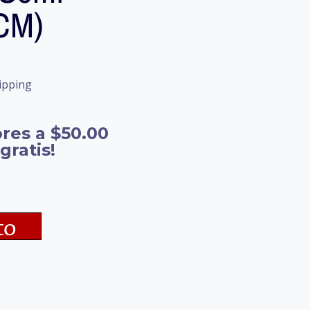
CM)
ipping
res a $50.00
gratis!
to