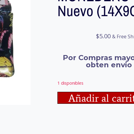
Nuevo (14X9
$
5.00
& Free Sh
Por Compras mayo
obten envio 
1 disponibles
Añadir al carri