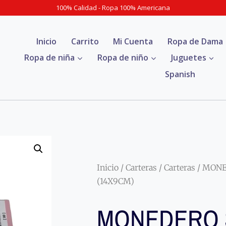
100% Calidad - Ropa 100% Americana
Inicio
Carrito
Mi Cuenta
Ropa de Dama
Ropa de niña
Ropa de niño
Juguetes
Spanish
Inicio
/
Carteras
/
Carteras
/ MONE
(14X9CM)
MONEDERO 