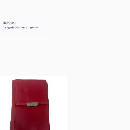
SKU
5C051
Categories
Carteras
,
Carteras