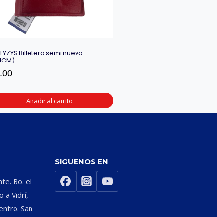
TYZYS Billetera semi nueva
11CM)
.00
Añadir al carrito
SIGUENOS EN
nte. Bo. el
 a Vidrí,
entro. San