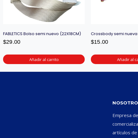
FABLETICS Bolso semi nuevo (22X18CM)
Crossbody semi nueva
$
29.00
$
15.00
Añadir al carrito
Añadir al ca
NOSOTRO
Empresa ded
comercializ
artículos d