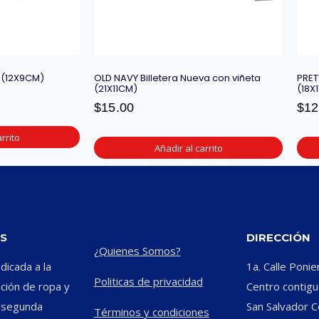
 (12X9CM)
OLD NAVY Billetera Nueva con viñeta
PRET
(21X11CM)
(18X
$
15.00
$
12
rrito
Añadir al carrito
S
DIRECCIÓN
¿Quienes Somos?
icada a la
1a. Calle Ponie
Politicas de privacidad
ación de ropa y
Centro contiguo
e segunda
San Salvador C
Términos y condiciones