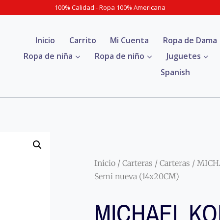
100% Calidad - Ropa 100% Americana
Inicio
Carrito
Mi Cuenta
Ropa de Dama
Ropa de niña
Ropa de niño
Juguetes
Spanish
Inicio
/
Carteras
/
Carteras
/ MICH
Semi nueva (14x20CM)
MICHAEL K