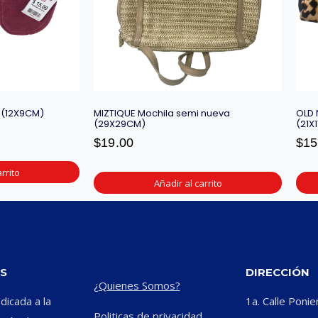
 (12X9CM)
MIZTIQUE Mochila semi nueva
OLD 
(29X29CM)
(21X
$
19.00
$
15
rrito
Añadir al carrito
S
DIRECCIÓN
¿Quienes Somos?
icada a la
1a. Calle Ponie
Politicas de privacidad