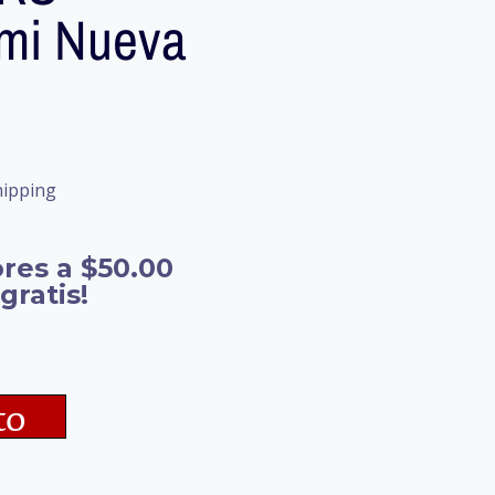
mi Nueva
hipping
res a $50.00
gratis!
to