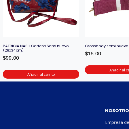
PATRICIA NASH Cartera Semi nuevo
Crossbody semi nueva
(28x34cm)
$
15.00
$
99.00
Añadir al ca
Añadir al carrito
NOSOTRO
Empresa ded