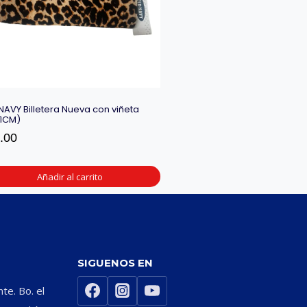
NAVY Billetera Nueva con viñeta
11CM)
.00
Añadir al carrito
SIGUENOS EN
nte. Bo. el