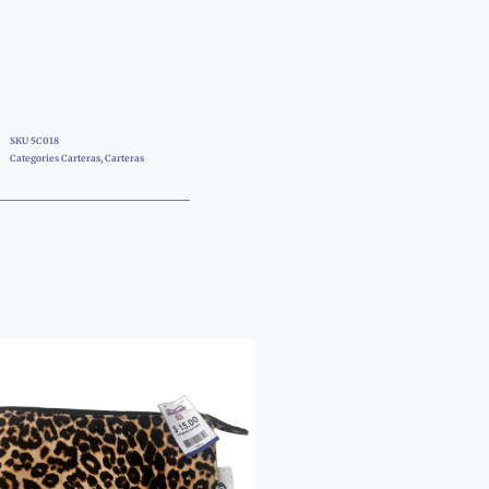
SKU
5C018
Categories
Carteras
,
Carteras