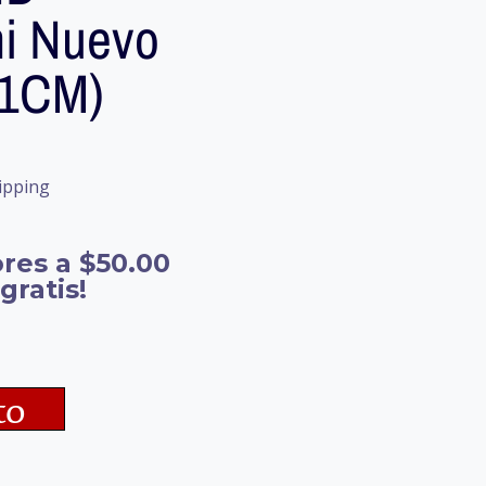
i Nuevo
61CM)
ipping
res a $50.00
gratis!
to