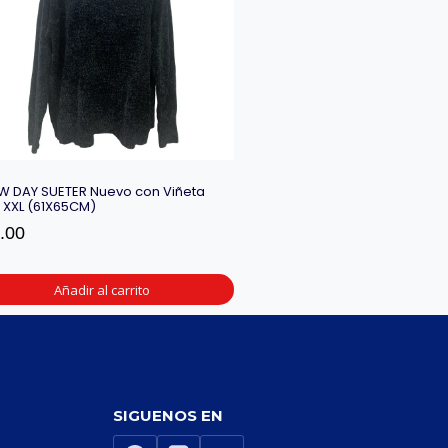
W DAY SUETER Nuevo con Viñeta
a XXL (61X65CM)
.00
Añadir al carrito
SIGUENOS EN