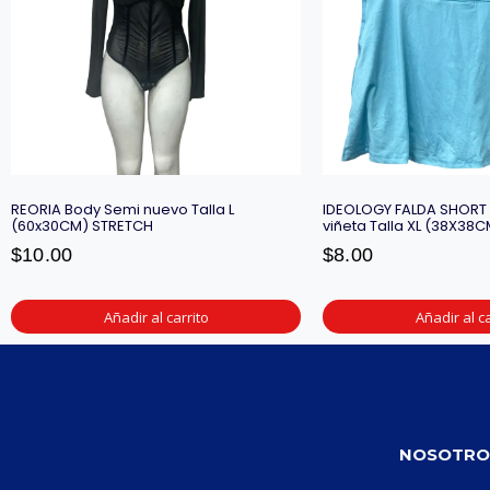
REORIA Body Semi nuevo Talla L
IDEOLOGY FALDA SHORT
(60x30CM) STRETCH
viñeta Talla XL (38X38C
$
10.00
$
8.00
Añadir al carrito
Añadir al ca
NOSOTRO