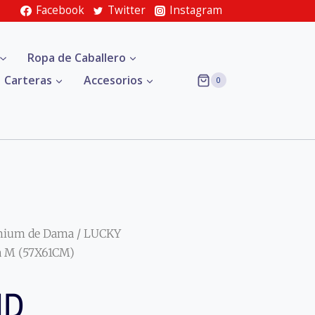
Facebook
Twitter
Instagram
Ropa de Caballero
Carteras
Accesorios
0
mium de Dama
/ LUCKY
a M (57X61CM)
ND