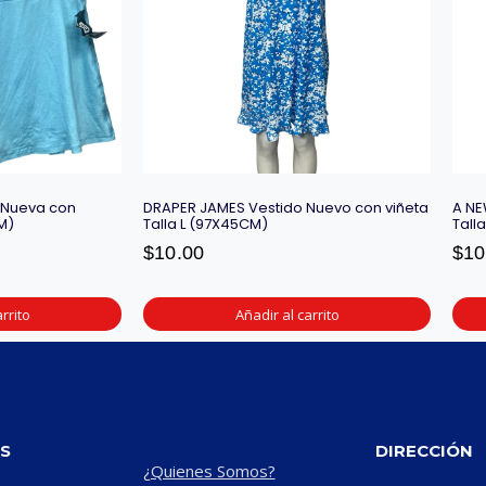
 Nueva con
DRAPER JAMES Vestido Nuevo con viñeta
A NE
M)
Talla L (97X45CM)
Tall
$
10.00
$
10
rrito
Añadir al carrito
S
DIRECCIÓN
¿Quienes Somos?