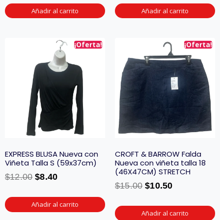
Añadir al carrito
Añadir al carrito
¡Oferta!
¡Oferta!
EXPRESS BLUSA Nueva con
CROFT & BARROW Falda
Viñeta Talla S (59x37cm)
Nueva con viñeta talla 18
(46X47CM) STRETCH
$
12.00
$
8.40
$
15.00
$
10.50
Añadir al carrito
Añadir al carrito