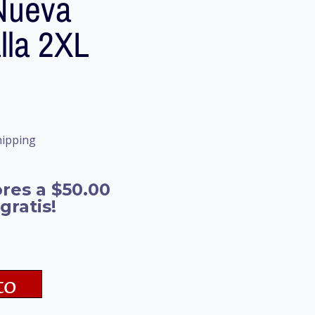
Nueva
lla 2XL
hipping
res a $50.00
gratis!
to