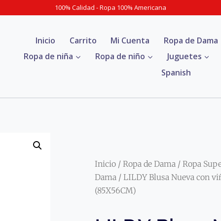
100% Calidad - Ropa 100% Americana
Inicio
Carrito
Mi Cuenta
Ropa de Dama
Ropa de niña
Ropa de niño
Juguetes
Spanish
Inicio
/
Ropa de Dama
/
Ropa Sup
Dama
/ LILDY Blusa Nueva con vi
(85X56CM)