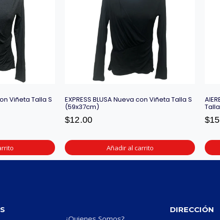
n Viñeta Talla S
EXPRESS BLUSA Nueva con Viñeta Talla S
AIER
(59x37cm)
Tall
$
12.00
$
15
rrito
Añadir al carrito
S
DIRECCIÓN
¿Quienes Somos?