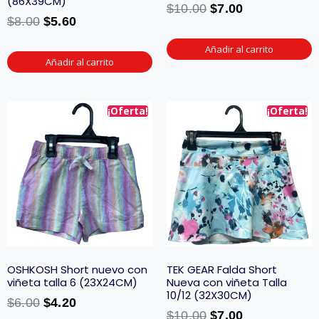
(86X39CM)
$
10.00
$
7.00
$
8.00
$
5.60
Añadir al carrito
Añadir al carrito
¡Oferta!
¡Oferta!
OSHKOSH Short nuevo con
TEK GEAR Falda Short
viñeta talla 6 (23X24CM)
Nueva con viñeta Talla
10/12 (32X30CM)
$
6.00
$
4.20
$
10.00
$
7.00