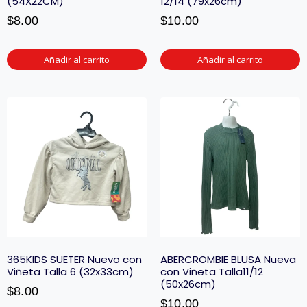
(54X22CM)
12/14 (79x26cm)
$
8.00
$
10.00
Añadir al carrito
Añadir al carrito
365KIDS SUETER Nuevo con
ABERCROMBIE BLUSA Nueva
Viñeta Talla 6 (32x33cm)
con Viñeta Talla11/12
(50x26cm)
$
8.00
$
10.00