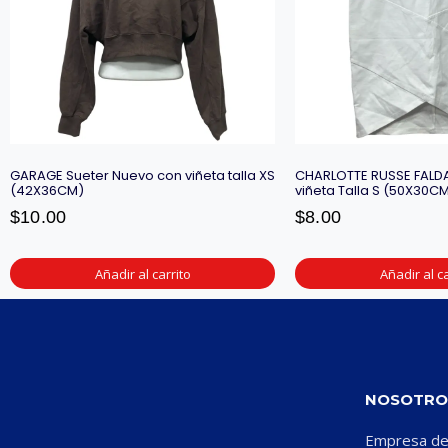
GARAGE Sueter Nuevo con viñeta talla XS
CHARLOTTE RUSSE FALD
(42X36CM)
viñeta Talla S (50X30C
$
10.00
$
8.00
Añadir al carrito
Añadir al ca
NOSOTRO
Empresa ded