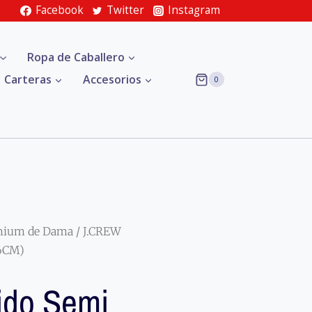
Facebook
Twitter
Instagram
Ropa de Caballero
Carteras
Accesorios
0
mium de Dama
/ J.CREW
46CM)
ido Semi