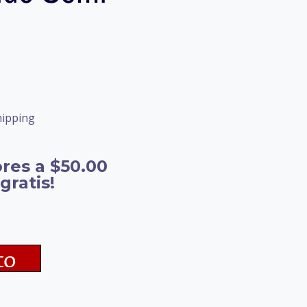
hipping
res a $50.00
gratis!
to