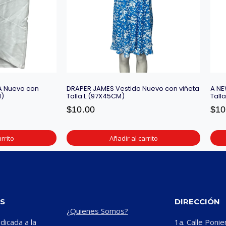
A Nuevo con
DRAPER JAMES Vestido Nuevo con viñeta
A NE
M)
Talla L (97X45CM)
Tall
$
10.00
$
10
rrito
Añadir al carrito
S
DIRECCIÓN
¿Quienes Somos?
icada a la
1a. Calle Ponie