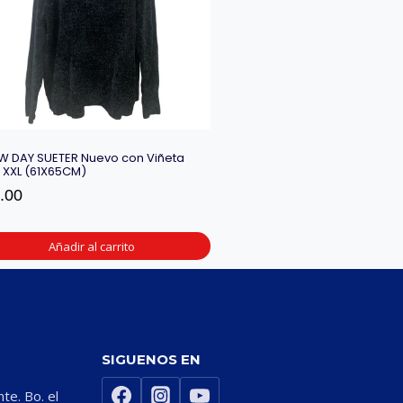
W DAY SUETER Nuevo con Viñeta
a XXL (61X65CM)
.00
Añadir al carrito
SIGUENOS EN
nte. Bo. el