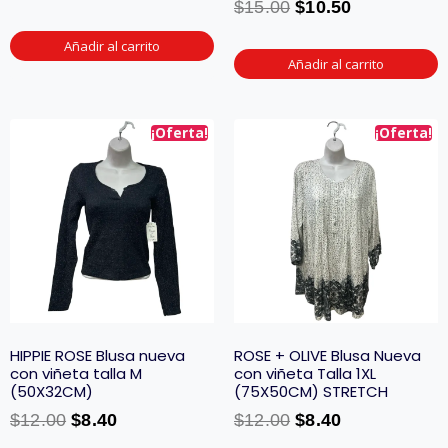
$
15.00
$
10.50
Añadir al carrito
Añadir al carrito
¡Oferta!
¡Oferta!
HIPPIE ROSE Blusa nueva
ROSE + OLIVE Blusa Nueva
con viñeta talla M
con viñeta Talla 1XL
(50X32CM)
(75X50CM) STRETCH
$
12.00
$
8.40
$
12.00
$
8.40