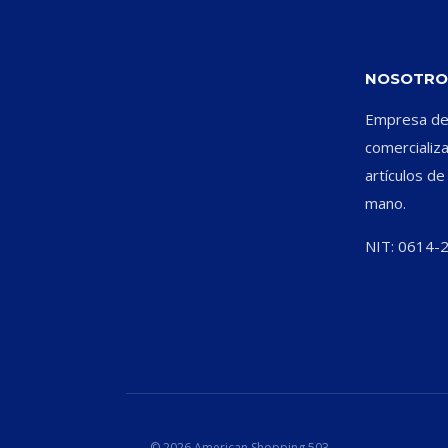
NOSOTRO
Empresa ded
comercializ
artículos d
mano.
NIT: 0614-
© 2026 American Shopping 503