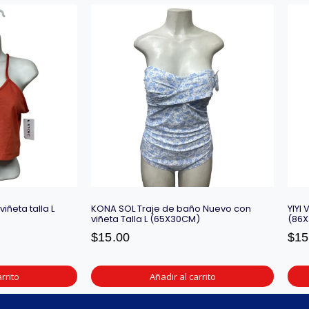
iñeta talla L
KONA SOL Traje de baño Nuevo con
YIYI
viñeta Talla L (65X30CM)
(86
$
15.00
$
15
rrito
Añadir al carrito