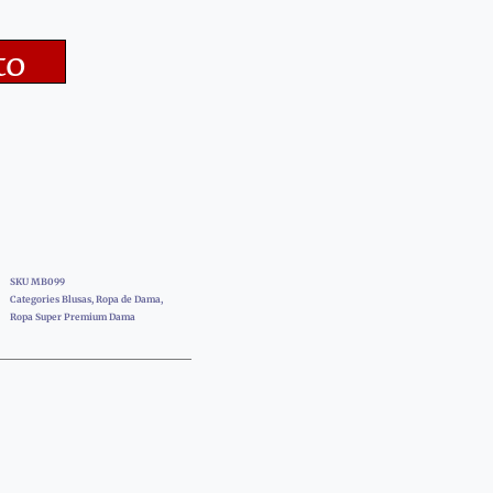
to
SKU
MB099
Categories
Blusas
,
Ropa de Dama
,
Ropa Super Premium Dama