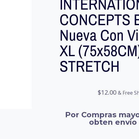
INTERNATIO
CONCEPTS B
Nueva Con Viñ
XL (75x58CM
STRETCH
$
12.00
& Free S
Por Compras mayo
obten envio 