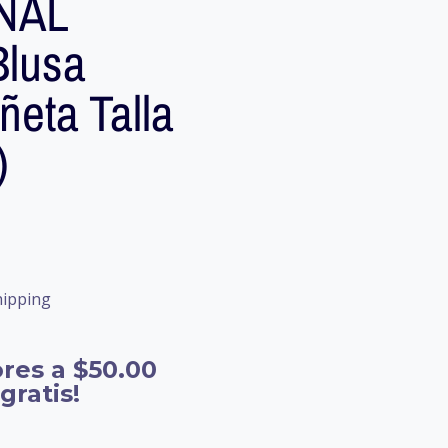
NAL
lusa
eta Talla
)
hipping
res a $50.00
gratis!