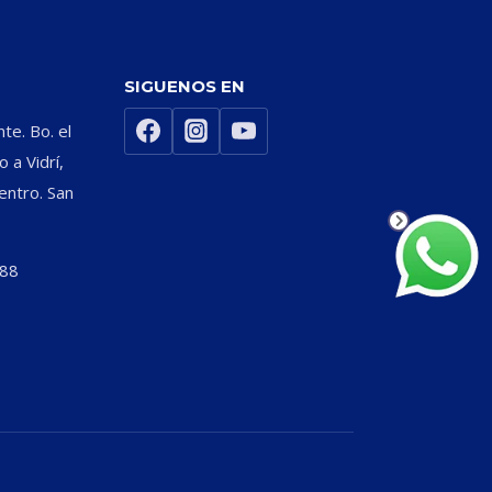
SIGUENOS EN
nte. Bo. el
 a Vidrí,
entro. San
588