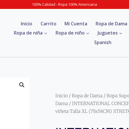
100% Calidad - Ropa 100% Americana
Inicio
Carrito
Mi Cuenta
Ropa de Dama
Ropa de niña
Ropa de niño
Juguetes
Spanish
Inicio
/
Ropa de Dama
/
Ropa Sup
Dama
/ INTERNATIONAL CONCEPT
viñeta Talla XL (75x58CM) STRE