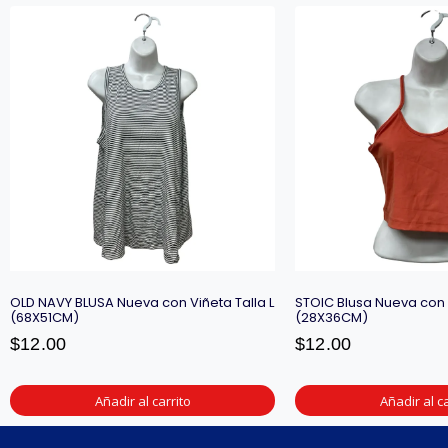
OLD NAVY BLUSA Nueva con Viñeta Talla L
STOIC Blusa Nueva con v
(68X51CM)
(28X36CM)
$
12.00
$
12.00
Añadir al carrito
Añadir al ca