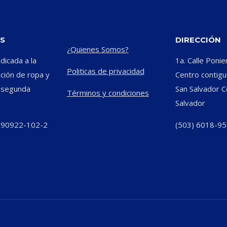
S
DIRECCIÓN
¿Quienes Somos?
icada a la
1a. Calle Ponie
Politicas de privacidad
ación de ropa y
Centro contiguo
e segunda
San Salvador C
Términos y condiciones
Salvador
290922-102-2
(503) 6018-9