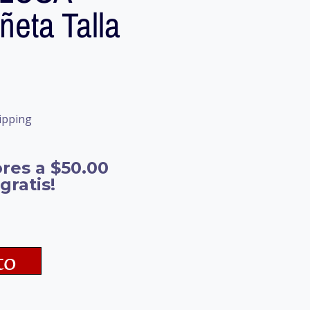
eta Talla
ipping
res a $50.00
gratis!
to