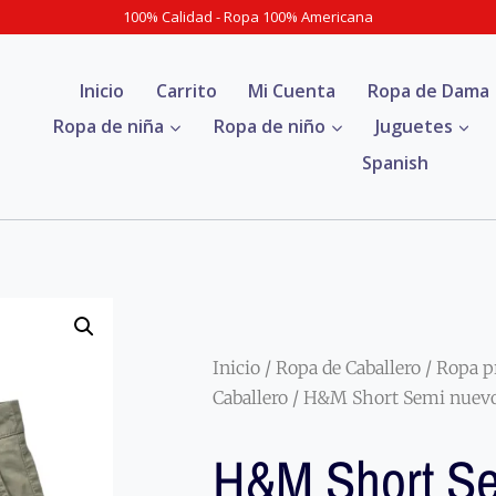
100% Calidad - Ropa 100% Americana
Inicio
Carrito
Mi Cuenta
Ropa de Dama
Ropa de niña
Ropa de niño
Juguetes
Spanish
Inicio
/
Ropa de Caballero
/
Ropa p
Caballero
/ H&M Short Semi nuevo
H&M Short S