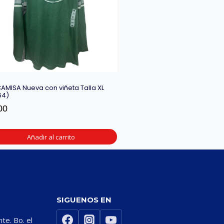
CAMISA Nueva con viñeta Talla XL
64)
00
Añadir al carrito
SIGUENOS EN
nte. Bo. el