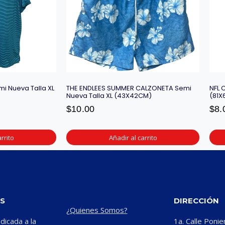
mi Nueva Talla XL
THE ENDLEES SUMMER CALZONETA Semi
NFL 
Nueva Talla XL (43X42CM)
(81X
$
10.00
$
8.
rrito
Añadir al carrito
S
DIRECCIÓN
¿Quienes Somos?
icada a la
1a. Calle Ponie