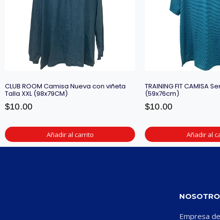
CLUB ROOM Camisa Nueva con viñeta
TRAINING FIT CAMISA Se
Talla XXL (98x79CM)
(59x76cm)
$
10.00
$
10.00
Añadir al carrito
Añadir al ca
NOSOTRO
Empresa ded