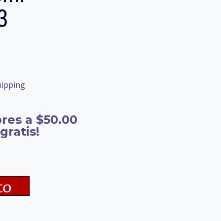
3
hipping
res a $50.00
gratis!
to