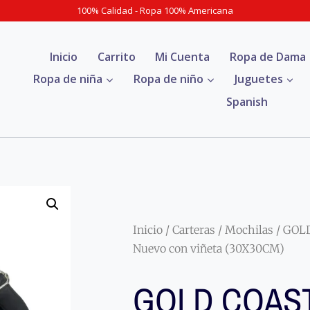
100% Calidad - Ropa 100% Americana
Inicio
Carrito
Mi Cuenta
Ropa de Dama
Ropa de niña
Ropa de niño
Juguetes
Spanish
Inicio
/
Carteras
/
Mochilas
/ GOL
Nuevo con viñeta (30X30CM)
GOLD COAS