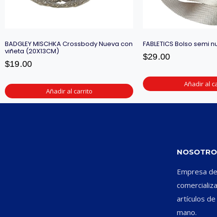
BADGLEY MISCHKA Crossbody Nueva con
FABLETICS Bolso semi 
viñeta (20X13CM)
$
29.00
$
19.00
Añadir al ca
Añadir al carrito
NOSOTRO
Empresa ded
comercializ
artículos d
mano.