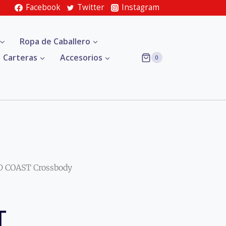
Facebook
Twitter
Instagram
Ropa de Caballero
Carteras
Accesorios
0
D COAST Crossbody
T