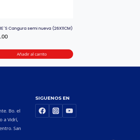
RE´S Cangura semi nueva (26X11CM)
.00
Añadir al carrito
SIGUENOS EN
nte. Bo. el
 a Vidrí,
entro. San