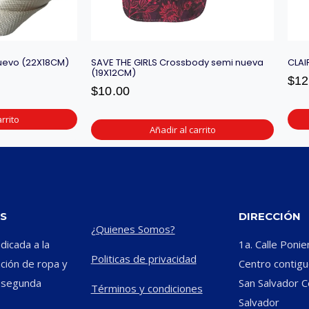
nuevo (22X18CM)
SAVE THE GIRLS Crossbody semi nueva
CLAI
(19X12CM)
$
12
$
10.00
rrito
Añadir al carrito
S
DIRECCIÓN
¿Quienes Somos?
icada a la
1a. Calle Ponie
Politicas de privacidad
ación de ropa y
Centro contiguo
e segunda
San Salvador C
Términos y condiciones
Salvador