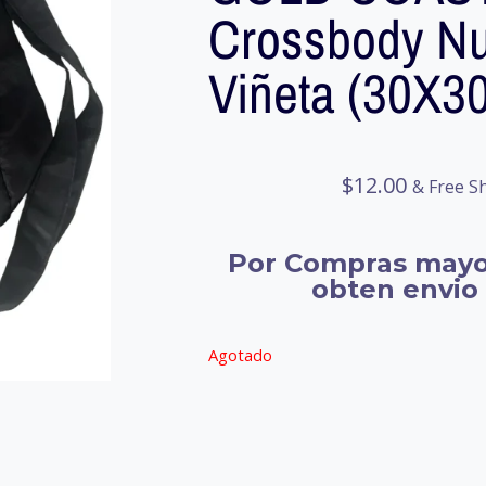
Crossbody N
Viñeta (30X3
$
12.00
& Free S
Por Compras mayo
obten envio 
Agotado