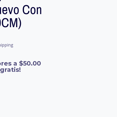
uevo Con
0CM)
hipping
res a $50.00
gratis!