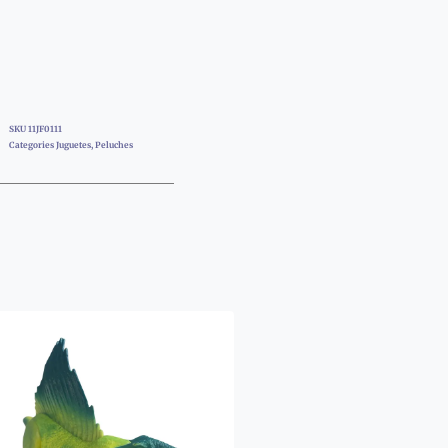
SKU
11JF0111
Categories
Juguetes
,
Peluches