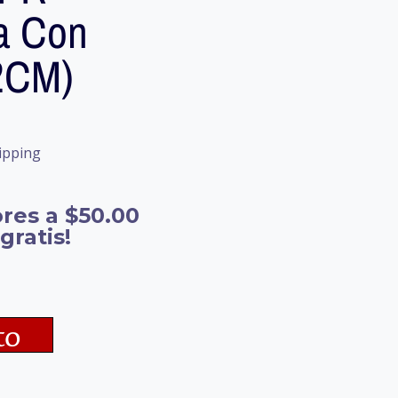
va Con
2CM)
ipping
res a $50.00
gratis!
to