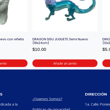
evo con viñeta
DRAGON SISU JUGUETE Semi Nuevo
DINO
(19x24cm)
(12x
$
10.00
$
5.
rrito
Añadir al carrito
S
DIRECCIÓN
¿Quienes Somos?
icada a la
1a. Calle Ponie
Politicas de privacidad