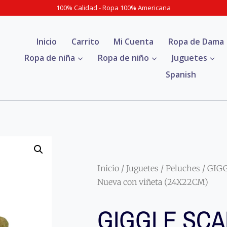
100% Calidad - Ropa 100% Americana
Inicio
Carrito
Mi Cuenta
Ropa de Dama
Ropa de niña
Ropa de niño
Juguetes
Spanish
Inicio
/
Juguetes
/
Peluches
/ GIGG
Nueva con viñeta (24X22CM)
GIGGLE SC