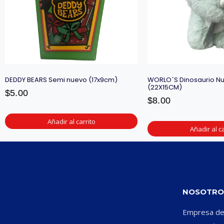
DEDDY BEARS Semi nuevo (17x9cm)
WORLO´S Dinosaurio Nu
(22X15CM)
$
5.00
$
8.00
Añadir al carrito
Añadir al ca
NOSOTRO
Empresa ded