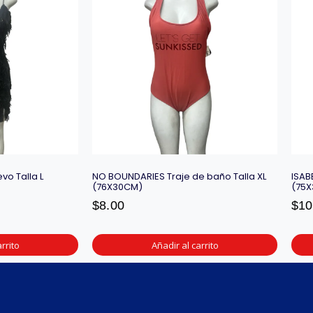
vo Talla L
NO BOUNDARIES Traje de baño Talla XL
ISAB
(76X30CM)
(75
$
8.00
$
10
rrito
Añadir al carrito