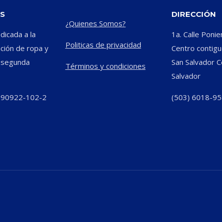
S
DIRECCIÓN
¿Quienes Somos?
icada a la
1a. Calle Ponie
Politicas de privacidad
ación de ropa y
Centro contiguo
e segunda
San Salvador C
Términos y condiciones
Salvador
290922-102-2
(503) 6018-9