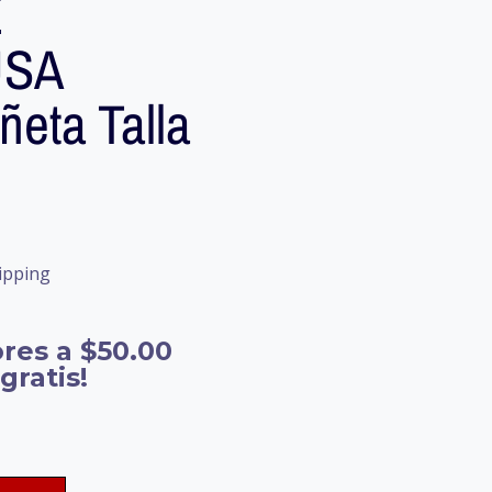
E
USA
eta Talla
ipping
res a $50.00
gratis!