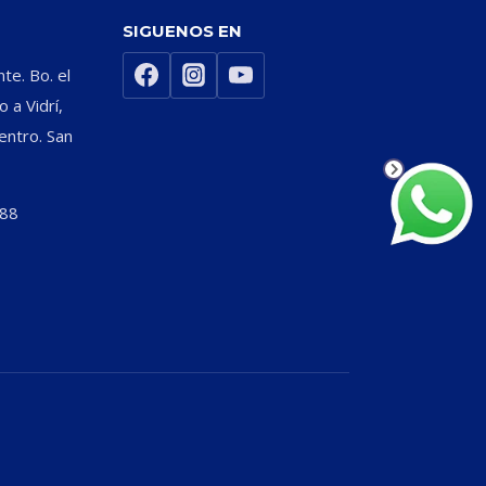
SIGUENOS EN
nte. Bo. el
 a Vidrí,
entro. San
588