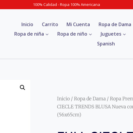
100% Calidad - Ropa 100% Americana
Inicio
Carrito
Mi Cuenta
Ropa de Dama
Ropa de niña
Ropa de niño
Juguetes
Spanish
Inicio
/
Ropa de Dama
/
Ropa Pre
CIECLE TRENDS BLUSA Nueva con 
(56x65cm)