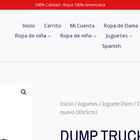
100% Calidad - Ropa 100% Americana
Inicio
Carrito
Mi Cuenta
Ropa de Dama
Ropa de niña
Ropa de niño
Juguetes
Spanish
Inicio
/
Juguetes
/
Juguete Duro
/ 
nuevo (10x5cm)
DUMP TRUCK