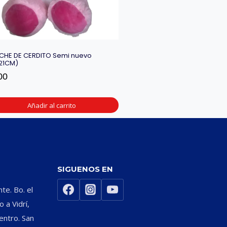
CHE DE CERDITO Semi nuevo
21CM)
00
Añadir al carrito
SIGUENOS EN
nte. Bo. el
 a Vidrí,
entro. San