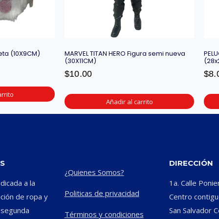
eta (10X9CM)
MARVEL TITAN HERO Figura semi nueva
PELU
(30X11CM)
(28x
$
10.00
$
8.
rrito
Añadir al carrito
S
DIRECCIÓN
¿Quienes Somos?
icada a la
1a. Calle Ponie
Politicas de privacidad
ación de ropa y
Centro contiguo
e segunda
San Salvador C
Términos y condiciones