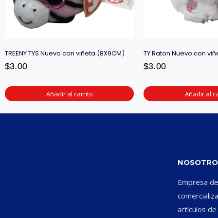
TREENY TYS Nuevo con viñeta (8X9CM)
TY Raton Nuevo con viñ
$
3.00
$
3.00
Añadir al carrito
Añadir al ca
NOSOTRO
Empresa ded
comercializ
artículos d