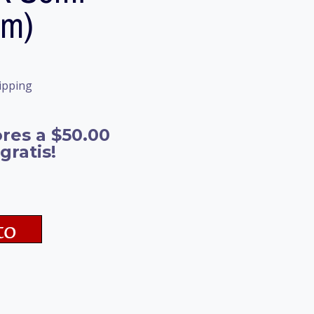
cm)
ipping
res a $50.00
gratis!
to