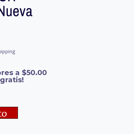
 Nueva
hipping
res a $50.00
gratis!
to