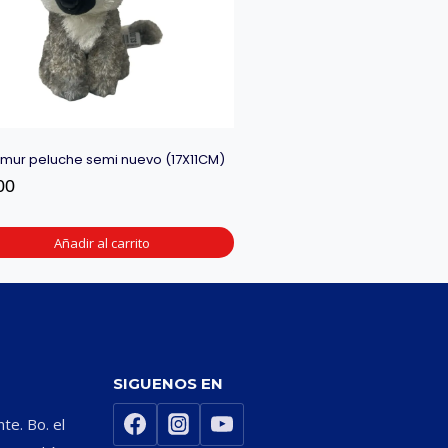
emur peluche semi nuevo (17X11CM)
00
Añadir al carrito
SIGUENOS EN
nte. Bo. el