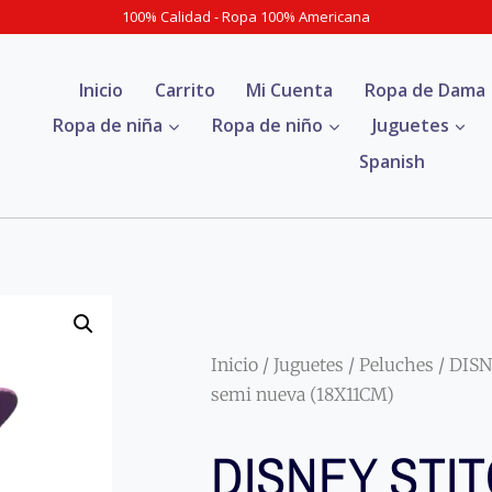
100% Calidad - Ropa 100% Americana
Inicio
Carrito
Mi Cuenta
Ropa de Dama
Ropa de niña
Ropa de niño
Juguetes
Spanish
Inicio
/
Juguetes
/
Peluches
/ DISN
semi nueva (18X11CM)
DISNEY STI