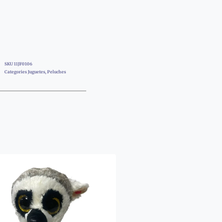
SKU
11JF0106
Categories
Juguetes
,
Peluches