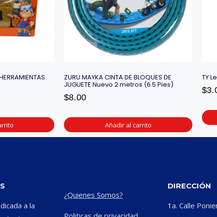
 HERRAMIENTAS
ZURU MAYKA CINTA DE BLOQUES DE
TY L
JUGUETE Nuevo 2 metros (6.5 Pies)
$
3.
$
8.00
rrito
Añadir al carrito
S
DIRECCIÓN
¿Quienes Somos?
icada a la
1a. Calle Ponie
Politicas de privacidad