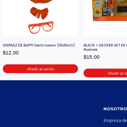
DISFRAZ DE BLIPPI Semi nuevo (15x19cm)
BLACK + DECKER SET DE
Nuevas
$
12.00
$
15.00
Añadir al carrito
Añadir al ca
NOSOTRO
Empresa ded