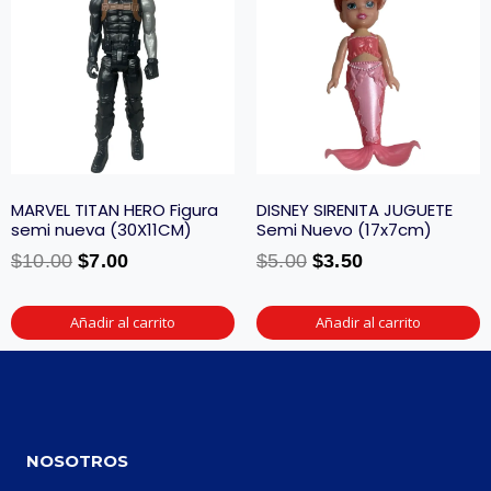
MARVEL TITAN HERO Figura
DISNEY SIRENITA JUGUETE
semi nueva (30X11CM)
Semi Nuevo (17x7cm)
$
10.00
$
7.00
$
5.00
$
3.50
Añadir al carrito
Añadir al carrito
NOSOTROS