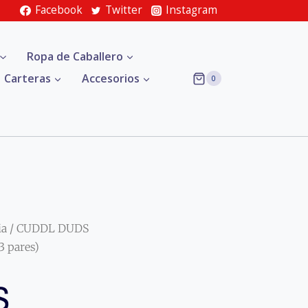
Facebook
Twitter
Instagram
Ropa de Caballero
Carteras
Accesorios
0
ia
/ CUDDL DUDS
3 pares)
S