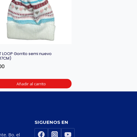
 LOOP Gorrito semi nuevo
17CM)
00
Añadir al carrito
SIGUENOS EN
nte. Bo. el