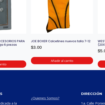
 ACCESORIOS PARA
JOE BOXER Calcetines nuevos talla 7-12
WEST
ja 6 piezas
(20X
$
3.00
$
5.
Añadir al carrito
rrito
S
DIRECCIÓN
¿Quienes Somos?
icada a la
1a. Calle Ponie