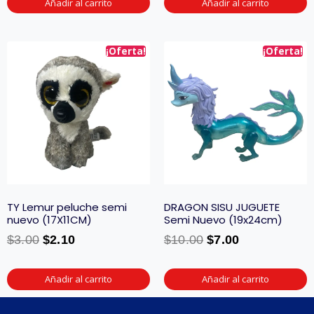
Añadir al carrito
Añadir al carrito
¡Oferta!
¡Oferta!
TY Lemur peluche semi
DRAGON SISU JUGUETE
nuevo (17X11CM)
Semi Nuevo (19x24cm)
$
3.00
$
2.10
$
10.00
$
7.00
Añadir al carrito
Añadir al carrito