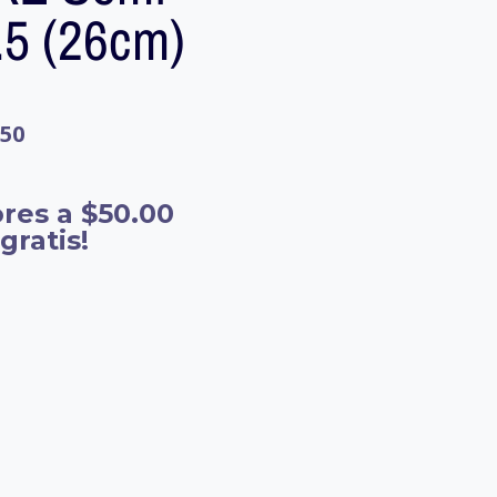
.5 (26cm)
.50
res a $50.00
gratis!