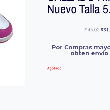
Nuevo Talla 5
$
45.00
$
31
Por Compras mayo
obten envio 
Agotado