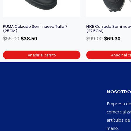
PUMA Calzado Semi nuevo Talla 7
NIKE Calzado Semi nuev
(25CM)
(27.5CM)
$
55.00
$
38.50
$
99.00
$
69.30
Añadir al carrito
Añadir al ca
NOSOTRO
Empresa ded
comercializ
artículos d
mano.