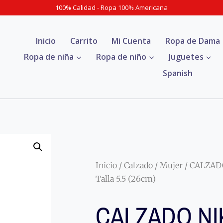
100% Calidad - Ropa 100% Americana
Inicio
Carrito
Mi Cuenta
Ropa de Dama
Ropa de niña
Ropa de niño
Juguetes
Spanish
Inicio
/
Calzado
/
Mujer
/ CALZADO
Talla 5.5 (26cm)
CALZADO NI