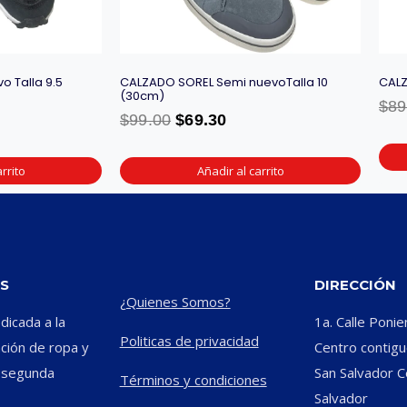
o Talla 9.5
CALZADO SOREL Semi nuevoTalla 10
CALZ
(30cm)
$
89
$
99.00
$
69.30
rrito
Añadir al carrito
S
DIRECCIÓN
¿Quienes Somos?
icada a la
1a. Calle Ponie
Politicas de privacidad
ación de ropa y
Centro contiguo
e segunda
San Salvador C
Términos y condiciones
Salvador