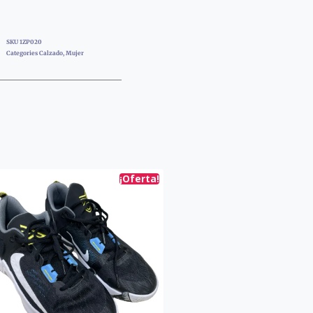
SKU
1ZP020
Categories
Calzado
,
Mujer
¡Oferta!