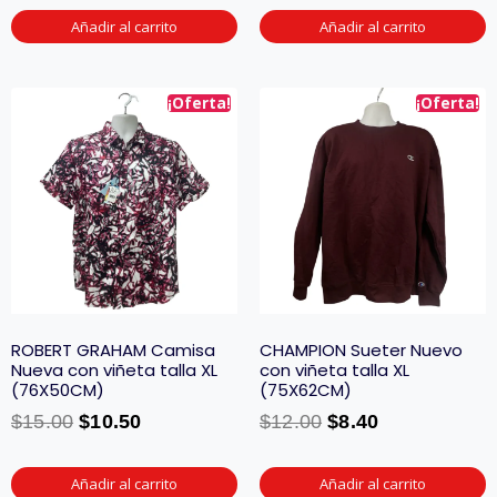
Añadir al carrito
Añadir al carrito
¡Oferta!
¡Oferta!
ROBERT GRAHAM Camisa
CHAMPION Sueter Nuevo
Nueva con viñeta talla XL
con viñeta talla XL
(76X50CM)
(75X62CM)
$
15.00
$
10.50
$
12.00
$
8.40
Añadir al carrito
Añadir al carrito