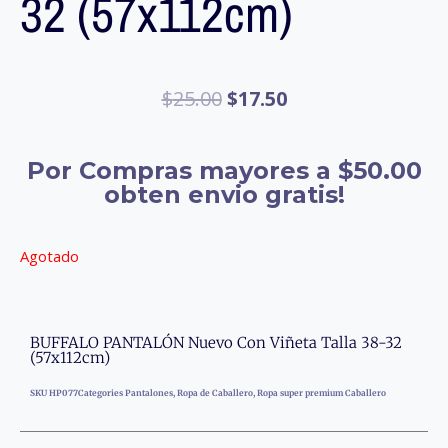
32 (57x112cm)
$
25.00
$
17.50
Por Compras mayores a $50.00
obten envio gratis!
Agotado
BUFFALO PANTALÓN Nuevo Con Viñeta Talla 38-32
(57x112cm)
SKU
HP077
Categories
Pantalones
,
Ropa de Caballero
,
Ropa super premium Caballero