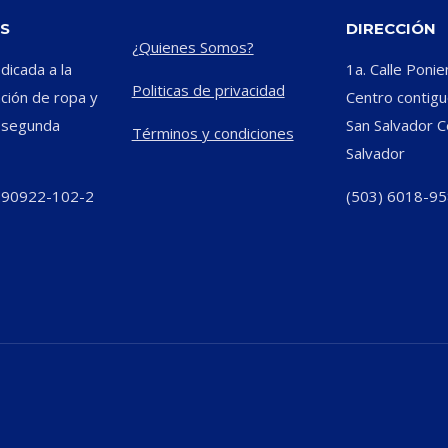
S
DIRECCIÓN
¿Quienes Somos?
icada a la
1a. Calle Ponie
Politicas de privacidad
ación de ropa y
Centro contiguo
e segunda
San Salvador C
Términos y condiciones
Salvador
290922-102-2
(503) 6018-9