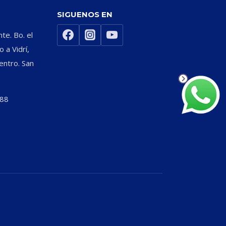
SIGUENOS EN
nte. Bo. el
 a Vidrí,
entro. San
588