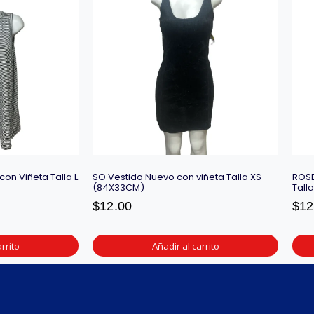
on Viñeta Talla L
SO Vestido Nuevo con viñeta Talla XS
ROSE
(84X33CM)
Tall
$
12.00
$
12
rrito
Añadir al carrito