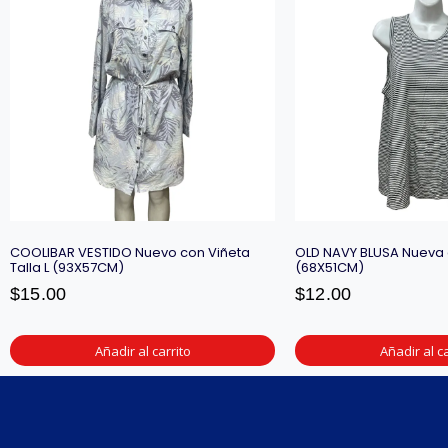
COOLIBAR VESTIDO Nuevo con Viñeta
OLD NAVY BLUSA Nueva c
Talla L (93X57CM)
(68X51CM)
$
15.00
$
12.00
Añadir al carrito
Añadir al ca