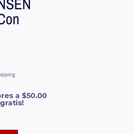
ENSEN
 Con
hipping
res a $50.00
gratis!