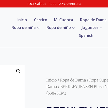
100% Calidad - Ropa 100% Americana
Inicio
Carrito
Mi Cuenta
Ropa de Dama
Ropa de niña
Ropa de niño
Juguetes
Spanish
Inicio
/
Ropa de Dama
/
Ropa Sup
Dama
/ BERKLEY JENSEN Blusa Nue
(63X48CM)