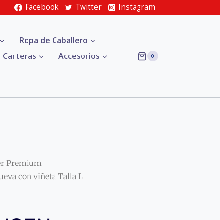
Facebook
Twitter
Instagram
Ropa de Caballero
Carteras
Accesorios
0
er Premium
va con viñeta Talla L