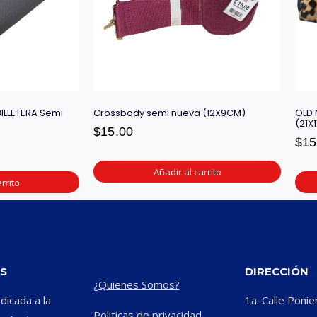
ILLETERA Semi
Crossbody semi nueva (12X9CM)
OLD 
(21X
$
15.00
$
15
Añadir al carrito
rrito
S
DIRECCIÓN
¿Quienes Somos?
icada a la
1a. Calle Ponie
Politicas de privacidad