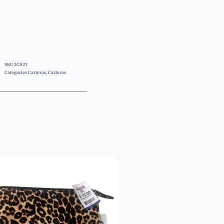
SKU
2C027
Categories
Carteras
,
Carteras