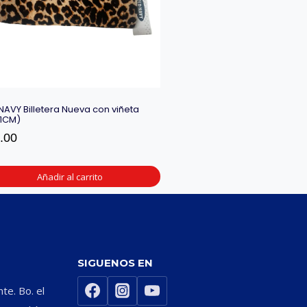
NAVY Billetera Nueva con viñeta
11CM)
.00
Añadir al carrito
SIGUENOS EN
nte. Bo. el