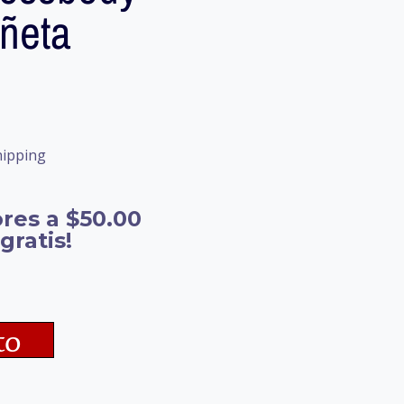
ñeta
hipping
res a $50.00
gratis!
to