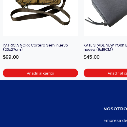
PATRICIA NORK Cartera Semi nuevo
KATE SPADE NEW YORK B
(20x27cm)
nueva (9x19CM)
$
99.00
$
45.00
Añadir al carrito
Añadir al ca
NOSOTRO
Empresa ded