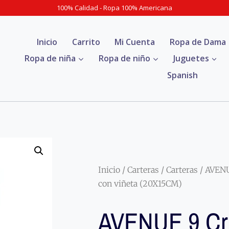
100% Calidad - Ropa 100% Americana
Inicio
Carrito
Mi Cuenta
Ropa de Dama
Ropa de niña
Ropa de niño
Juguetes
Spanish
Inicio
/
Carteras
/
Carteras
/ AVENU
con viñeta (20X15CM)
AVENUE 9 Cr