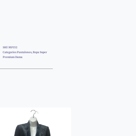
SKU
MP152
Categories
Pantalones
,
Ropa Super
Premium Dama