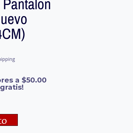
Pantalon
Nuevo
34CM)
hipping
res a $50.00
gratis!
to