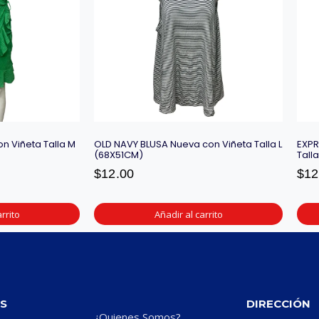
n Viñeta Talla M
OLD NAVY BLUSA Nueva con Viñeta Talla L
EXPR
(68X51CM)
Tall
$
12.00
$
12
rrito
Añadir al carrito
S
DIRECCIÓN
¿Quienes Somos?