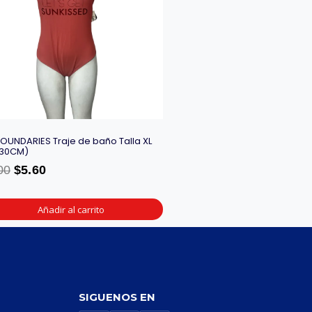
OUNDARIES Traje de baño Talla XL
X30CM)
00
$
5.60
Añadir al carrito
SIGUENOS EN