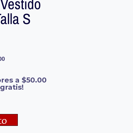
estido
alla S
00
res a $50.00
gratis!
to