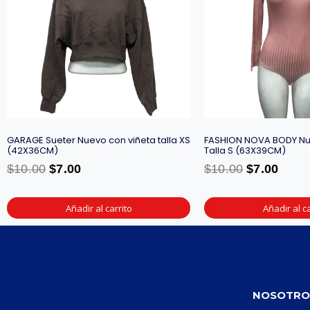
GARAGE Sueter Nuevo con viñeta talla XS
FASHION NOVA BODY Nu
(42X36CM)
Talla S (63X39CM)
$
10.00
$
7.00
$
10.00
$
7.00
Añadir al carrito
Añadir al ca
NOSOTRO