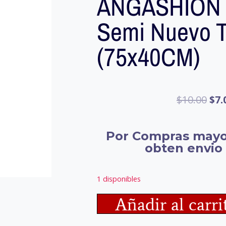
ANGASHION V
Semi Nuevo T
(75x40CM)
$
10.00
$
7.
Por Compras mayo
obten envio 
1 disponibles
Añadir al carri