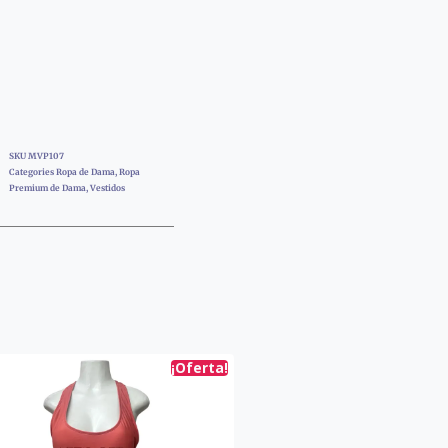
SKU
MVP107
Categories
Ropa de Dama
,
Ropa
Premium de Dama
,
Vestidos
¡Oferta!