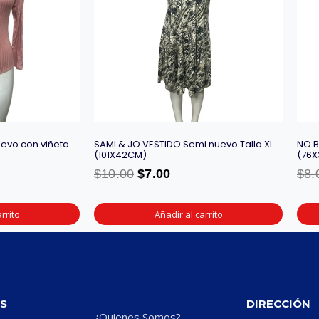
evo con viñeta
SAMI & JO VESTIDO Semi nuevo Talla XL
NO B
(101X42CM)
(76
$
10.00
$
7.00
$
8.
rrito
Añadir al carrito
S
DIRECCIÓN
¿Quienes Somos?