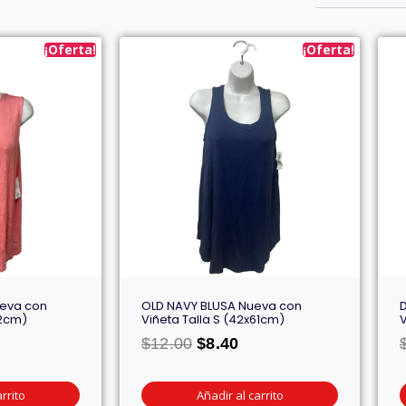
¡Oferta!
¡Oferta!
ueva con
OLD NAVY BLUSA Nueva con
62cm)
Viñeta Talla S (42x61cm)
V
$
12.00
$
8.40
rrito
Añadir al carrito