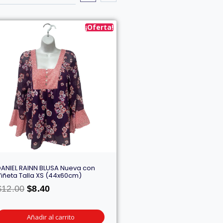
¡Oferta!
DANIEL RAINN BLUSA Nueva con
iñeta Talla XS (44x60cm)
$
12.00
$
8.40
Añadir al carrito