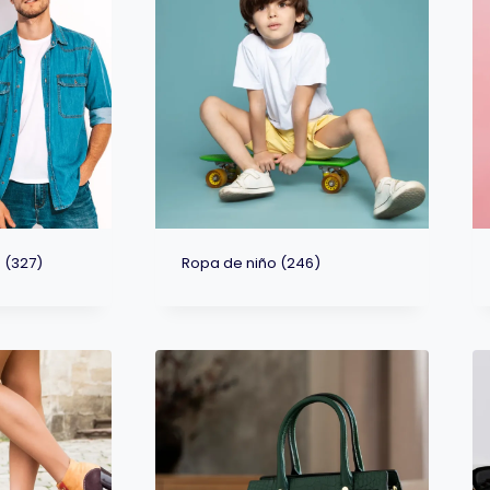
o
(327)
Ropa de niño
(246)