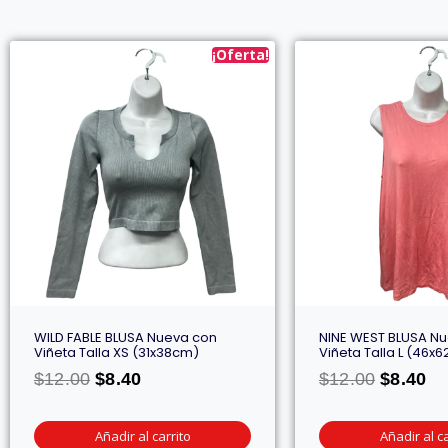
¡Oferta!
WILD FABLE BLUSA Nueva con
NINE WEST BLUSA N
Viñeta Talla XS (31x38cm)
Viñeta Talla L (46x
$
12.00
$
8.40
$
12.00
$
8.40
Añadir al carrito
Añadir al ca