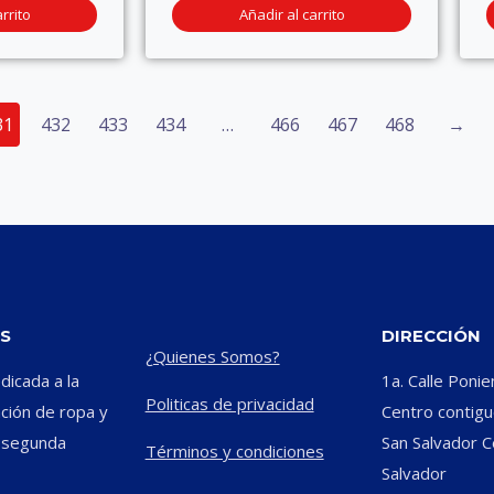
rrito
Añadir al carrito
31
432
433
434
…
466
467
468
→
S
DIRECCIÓN
¿Quienes Somos?
icada a la
1a. Calle Ponie
Politicas de privacidad
ación de ropa y
Centro contiguo
e segunda
San Salvador C
Términos y condiciones
Salvador