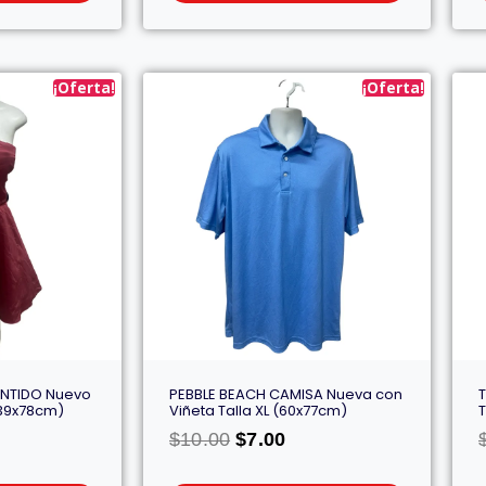
¡Oferta!
¡Oferta!
NTIDO Nuevo
PEBBLE BEACH CAMISA Nueva con
 (39x78cm)
Viñeta Talla XL (60x77cm)
T
$
10.00
$
7.00